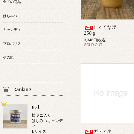
全ての商品
はちみつ
しゃくなげ
キャンディ
250ｇ
3,348円(税込)
プロポリス
SOLD OUT
その他
Ranking
1
No.
松ヤニ入り
はちみつキャンデ
ィ
ガティネ
Lサイズ